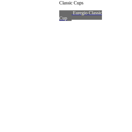
Classic Cups
zum Euregio Classic
Cup