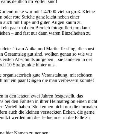
eams deutlich im Vorteil sind!
artendrucke war mit 1:47000 viel zu groß. Kleine
 oder rote Striche ganz leicht neben einer
en auch mit Lupe und guten Augen kaum zu
t ein paar mal den Bereich fotografiert um dann
ziehen – und fast nur dann waren Einzelheiten zu
ndetes Team Anika und Martin Tessling, die sonst
en Gesamtsieg gut sind, wollten genau so wie wir
ersten Abschnitts aufgeben – sie landeten in der
h 10 Strafpunkte hinter uns.
ne organisatorisch gute Veranstaltung, mit schönen
ch mit ein paar Dingen die man verbessern könnte!
 in den letzten zwei Jahren festgestellt, das
s bei den Fahrten in ihrer Heimatregion einen nicht
en Vorteil haben. Sie kennen nicht nur die normalen
dern auch die kleinen versteckten Ecken, die gerne
enutzt werden um die Teilnehmer in die Falle zu
hne hier Namen zu nennen: