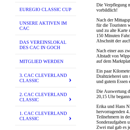
Die Verpflegung 
EUREGIO CLASSIC CUP
vorbildlich!
Nach der Mittagsp
UNSERE AKTIVEN IM
für die Touristen
CAC
und zu alte Karte 
150 Minuten Fahrz
Abschnitt der auch 
DAS VEREINSLOKAL
DES CAC IN GOCH
Nach einer aus zw
Altstadt von Wipp
auf dem Marktplat
MITGLIED WERDEN
Ein paar Kilometer
3. CAC CLEVERLAND
Drahtzieherei um 
CLASSIC
und gutem Essen 
Die Auswertung de
2. CAC CLEVERLAND
20,15 Uhr begann 
CLASSIC
Erika und Hans Ni
hervorragenden 4.
1. CAC CLEVERLAND
Teilnehmern in de
CLASSIC
Sonderaufgaben un
Zwei mal gab es j