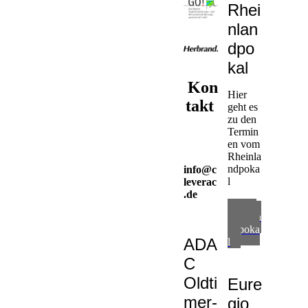
Rhei
nlan
dpo
kal
Kon
Hier
takt
geht es
zu den
Termin
en vom
Rheinla
ndpoka
info@c
l
leverac
.de
zum
Rheinla
ndpoka
ADA
l
C
Oldti
Eure
mer-
gio