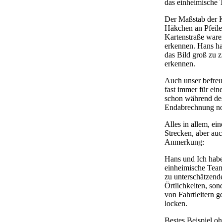
das einheimische T
Der Maßstab der K
Häkchen an Pfeilen
Kartenstraße war
erkennen. Hans ha
das Bild groß zu 
erkennen.
Auch unser befreu
fast immer für ein
schon während des 
Endabrechnung noc
Alles in allem, ei
Strecken, aber au
Anmerkung:
Hans und Ich haben
einheimische Team
zu unterschätzend
Örtlichkeiten, son
von Fahrtleitern g
locken.
Bestes Beispiel o