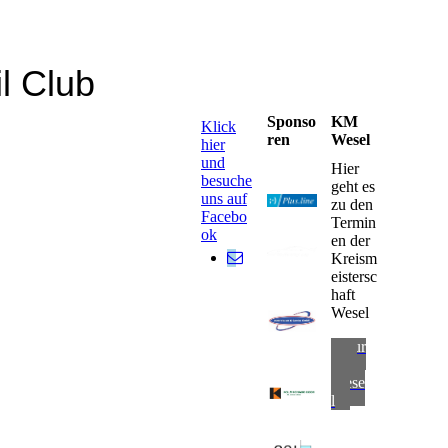
l Club
Sponso
KM
Klick
ren
Wesel
hier
und
Hier
besuche
geht es
uns auf
zu den
Facebo
Termin
ok
en der
Kreism
eistersc
haft
Wesel
zur
KM
Wese
l