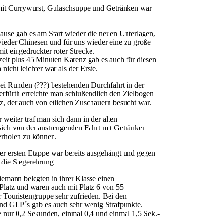
mit Currywurst, Gulaschsuppe und Getränken war
ause gab es am Start wieder die neuen Unterlagen,
 wieder Chinesen und für uns wieder eine zu große
mit eingedruckter roter Strecke.
eit plus 45 Minuten Karenz gab es auch für diesen
nicht leichter war als der Erste.
ei Runden (???) bestehenden Durchfahrt in der
erfürth erreichte man schlußendlich den Zielbogen
z, der auch von etlichen Zuschauern besucht war.
 weiter traf man sich dann in der alten
sich von der anstrengenden Fahrt mit Getränken
erholen zu können.
r ersten Etappe war bereits ausgehängt und gegen
die Siegerehrung.
emann belegten in ihrer Klasse einen
Platz und waren auch mit Platz 6 von 55
r Touristengruppe sehr zufrieden. Bei den
d GLP´s gab es auch sehr wenig Strafpunkte.
e nur 0,2 Sekunden, einmal 0,4 und einmal 1,5 Sek.-