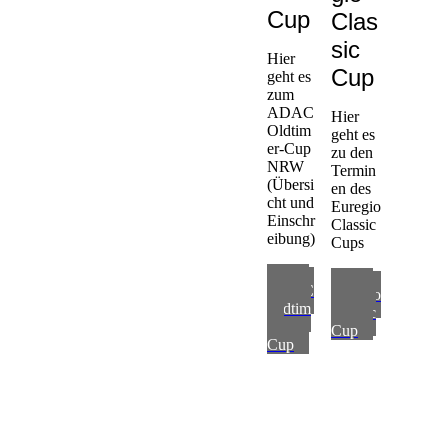
Cup
Clas
sic
Hier
Cup
geht es
zum
ADAC
Hier
Oldtim
geht es
er-Cup
zu den
NRW
Termin
(Übersi
en des
cht und
Euregio
Einschr
Classic
eibung)
Cups
zum
zum
ADAC
Euregio
Oldtim
Classic
er-
Cup
Cup