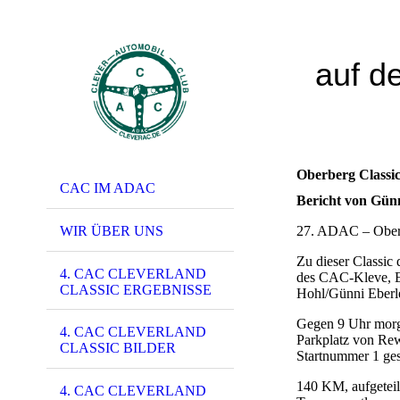
auf d
Oberberg Classi
CAC IM ADAC
Bericht von Günn
WIR ÜBER UNS
27. ADAC – Oberb
Zu dieser Classic
4. CAC CLEVERLAND
des CAC-Kleve, E
CLASSIC ERGEBNISSE
Hohl/Günni Eberl
Gegen 9 Uhr morge
4. CAC CLEVERLAND
Parkplatz von Rew
CLASSIC BILDER
Startnummer 1 gest
140 KM, aufgeteilt
4. CAC CLEVERLAND