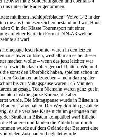
nd 120KM mit 2 Sonderaufgaben und ebenfalls 4
 uns unter die Räder genommen.
tete mit ihrem „schlüpferblauen“ Volvo 142 in der
ten die aus Chinesenzeichen bestand und wir, Hans
adett C in der Klasse Tourensport mit einer
bung auf einer Karte im Format DIN-A3 welche
zehnte alt war!
 Homepage lesen konnte, waren in den letzten
en zu schwer zu lösen, weshalb man es bei dieser
hter machen wollte – wenn das jetzt leichter war
issen wie die das früher gemacht hatten. Wir, und
 die sonst den Überblick haben, spielten schon im
mit den Gedanken aufzugeben – mehr dazu später.
schnitt bis zur Mittagspause waren 145 Minuten
Karenz angesagt. Team Niemann waren ganz gut in
rauchten fast die ganze Karenz, die aber
ertet wurde. Die Mittagspause wurde in Bilstein in
 Brauerei“ abgehalten. Der Weg dort hin gestaltete
rig, da die veraltete Karte nicht im geringsten mit
 der Straßen in Bilstein kompatibel war! Etliche
 die Brauerei und fanden die Zufahrt nur durch
kommen wurde auf dem Gelände der Brauerei eine
von vielen Zuschauern begleitet wurde.