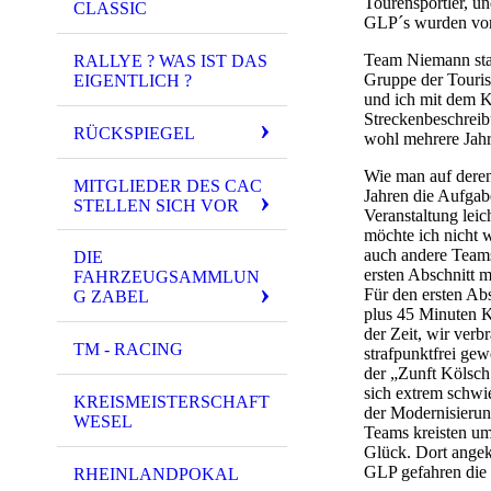
Tourensportler, u
CLASSIC
GLP´s wurden von
Team Niemann star
RALLYE ? WAS IST DAS
Gruppe der Touris
EIGENTLICH ?
und ich mit dem K
Streckenbeschrei
RÜCKSPIEGEL
wohl mehrere Jahr
Wie man auf deren
MITGLIEDER DES CAC
Jahren die Aufgab
STELLEN SICH VOR
Veranstaltung leic
möchte ich nicht w
auch andere Teams
DIE
ersten Abschnitt 
FAHRZEUGSAMMLUN
Für den ersten Ab
G ZABEL
plus 45 Minuten 
der Zeit, wir verb
TM - RACING
strafpunktfrei gew
der „Zunft Kölsch
sich extrem schwie
KREISMEISTERSCHAFT
der Modernisierung
WESEL
Teams kreisten um
Glück. Dort ange
GLP gefahren die 
RHEINLANDPOKAL