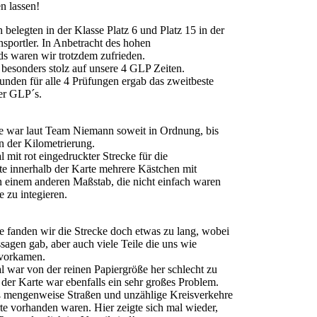
n lassen!
belegten in der Klasse Platz 6 und Platz 15 in der
sportler. In Anbetracht des hohen
ds waren wir trotzdem zufrieden.
 besonders stolz auf unsere 4 GLP Zeiten.
unden für alle 4 Prüfungen ergab das zweitbeste
er GLP´s.
e war laut Team Niemann soweit in Ordnung, bis
in der Kilometrierung.
 mit rot eingedruckter Strecke für die
tte innerhalb der Karte mehrere Kästchen mit
 einem anderen Maßstab, die nicht einfach waren
e zu integieren.
fanden wir die Strecke doch etwas zu lang, wobei
sagen gab, aber auch viele Teile die uns wie
 vorkamen.
l war von der reinen Papiergröße her schlecht zu
 der Karte war ebenfalls ein sehr großes Problem.
aß mengenweise Straßen und unzählige Kreisverkehre
rte vorhanden waren. Hier zeigte sich mal wieder,