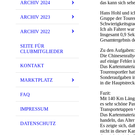
ARCHIV 2024
das kann sich sehe
Hans Hohl und ich 
ARCHIV 2023
Gruppe der Touren
Schwierigkeitsgra
Ich als Fahrer war
ARCHIV 2022
Insgesamt 0,9 Sek
Gesamtergebnis d
SEITE FÜR
Zu den Aufgaben:
CLUBMITGLIEDER
Die Chinesenrally
auf einige Fehler 
KONTAKT
Das Kartenmaterial
Tourensportler ha
Sonderaufgaben in
MARKTPLATZ
in die Hauptstreck
Fazit:
FAQ
Mit 140 Km Länge 
es sehr schöne Pas
IMPRESSUM
Transportetappen
Das Kartenmateria
handeln, das Alter
DATENSCHUTZ
Es zeigte sich, d
nicht in dieser Ka