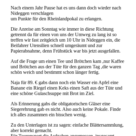
Nach einem Jahr Pause hat es uns dann doch wieder nach
Nideggen verschlagen
um Punkte für den Rheinlandpokal zu erlangen.
Die Anreise am Sonntag wie immer in diese Richtung
getrennt da für einen von uns der Umweg zu lang ist so
treffen wir fast zeitgleich um 10 Uhr in Nideggen ein, die
Beifahrer Utensilien schnell umgeräumt und zur
Papierabnahme, denn Frühstück war bis jetzt ausgefallen.
Auf die Frage um einen Tee und Brötchen kam ,nur Kaffee
und Brötchen aus der Tüte für den ganzen Tag ,die waren
schön weich und bestimmt schon länger fertig.
Naja für 89. € gabs dann noch ein Wasser ein Apfel eine
Banane ein Riegel einen Keks einen Saft aus der Tüte und
eine schöne Gulaschsuppe mit Brot im Ziel.
Als Erinnerung gabs die obligatorischen Gläser eine
Siegerehrung gab es nicht. Also auch keine Pokale. Finde
ich alles zusammen ein bisschen wenig.
Zu den Unterlagen ist zu sagen: einfache Blättersammlung,
aber korrekt gemacht.
Für Tourensport die Aufgaben angemessen, insgesamt