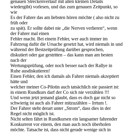
genauen Streckenverlauf mit allen kleinen Details
wiedergibt) vorlesen, und das zum genauen Zeitpunkt, so
wie
Es der Fahrer das am liebsten hören möchte ( also nicht zu
früh oder
zu spät). Er sollte dabei nie „die Nerven verlieren“, wenn
der Fahrer mal einen
Fehler macht. Bei einem Fehler, wer auch immer im
Fahrzeug dafür die Ursache gesetzt hat, wird niemals in und
während der Bestzeitprüfung darüber gesprochen,
diskutiert oder gar gestritten – das kann man am besten
nach der
Wertungsprüfung, oder noch besser nach der Rallye in
Ruhe ausdiskutieren!
Einen Fehler, den ich damals als Fahrer niemals akzeptiert
hätte und
welcher meiner Co-Pilotin auch tatsächlich nie passiert ist:
in einem Rundkurs darf der Co sich nie verzählen !!!
Und wenn jetzt jemand glaubt, dass es doch gar nicht so
schwierig ist auch als Fahrer mitzuzählen – Irrtum !.
Der Fahrer steht derart unter „Strom“, dass dies in der
Regel nicht möglich ist.
Nicht selten fährt in Rundkursen ein langsamer fahrender
Konkurrent vor einem, den man auch noch überholen
möchte. Tatsache ist, dass nicht gerade wenige sich in