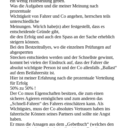
ein wenig Hilfestellung geben.
Was die Aufgaben und die meiner Meinung nach
prozentuale
Wichtigkeit von Fahrer und Co angehen, herrschen teils
unterschiedliche
Meinungen. Wir/ich habe(n) aber festgestellt, dass es
entscheidende Gründe gibt,
die den Erfolg und auch den Spass an der Sache erheblich
steigern können.
Bei den Bestzeitrallyes, wo die einzelnen Prüfungen auf
abgesperrten
Strecken entschieden werden und der Schnellste gewinnt,
kommt bei vielen der Eindruck auf, dass der Fahrer die
absolut wichtigste Person ist und der Co allenfalls „Ballast“
auf dem Beifahrersitz ist.
Hier ist meiner Erfahrung nach die prozentuale Verteilung
für Erfolg
50% zu 50% !
Der Co muss Eigenschaften besitzen, die zum einen
sicheres Agieren ermöglichen und zum anderen das
„Schnell-Fahren“ des Fahrers einschätzen kann. Als
Wichtigstes, muss der Co absolutes Vertrauen haben ins
fahrerische Können seines Partners und sollte nie Angst
haben.
Er muss die Ansagen aus dem „Gebetbuch“ (welches den