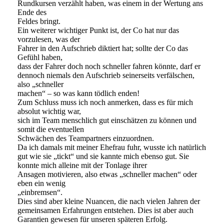
Rundkursen verzählt haben, was einem in der Wertung ans
Ende des
Feldes bringt.
Ein weiterer wichtiger Punkt ist, der Co hat nur das
vorzulesen, was der
Fahrer in den Aufschrieb diktiert hat; sollte der Co das
Gefühl haben,
dass der Fahrer doch noch schneller fahren könnte, darf er
dennoch niemals den Aufschrieb seinerseits verfälschen,
also „schneller
machen“ – so was kann tödlich enden!
Zum Schluss muss ich noch anmerken, dass es für mich
absolut wichtig war,
sich im Team menschlich gut einschätzen zu können und
somit die eventuellen
Schwächen des Teampartners einzuordnen.
Da ich damals mit meiner Ehefrau fuhr, wusste ich natürlich
gut wie sie „tickt“ und sie kannte mich ebenso gut. Sie
konnte mich alleine mit der Tonlage ihrer
Ansagen motivieren, also etwas „schneller machen“ oder
eben ein wenig
„einbremsen“.
Dies sind aber kleine Nuancen, die nach vielen Jahren der
gemeinsamen Erfahrungen entstehen. Dies ist aber auch
Garantien gewesen für unseren späteren Erfolg.