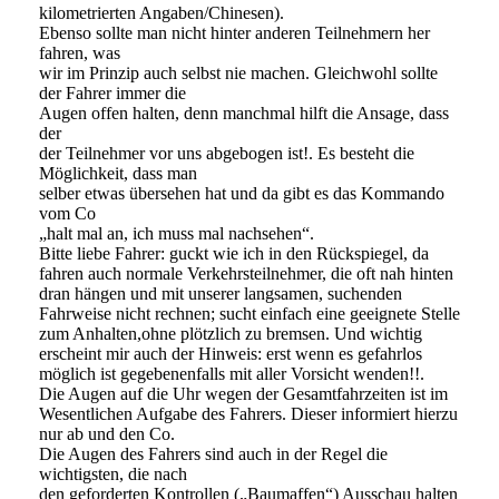
kilometrierten Angaben/Chinesen).
Ebenso sollte man nicht hinter anderen Teilnehmern her
fahren, was
wir im Prinzip auch selbst nie machen. Gleichwohl sollte
der Fahrer immer die
Augen offen halten, denn manchmal hilft die Ansage, dass
der
der Teilnehmer vor uns abgebogen ist!. Es besteht die
Möglichkeit, dass man
selber etwas übersehen hat und da gibt es das Kommando
vom Co
„halt mal an, ich muss mal nachsehen“.
Bitte liebe Fahrer: guckt wie ich in den Rückspiegel, da
fahren auch normale Verkehrsteilnehmer, die oft nah hinten
dran hängen und mit unserer langsamen, suchenden
Fahrweise nicht rechnen; sucht einfach eine geeignete Stelle
zum Anhalten,ohne plötzlich zu bremsen. Und wichtig
erscheint mir auch der Hinweis: erst wenn es gefahrlos
möglich ist gegebenenfalls mit aller Vorsicht wenden!!.
Die Augen auf die Uhr wegen der Gesamtfahrzeiten ist im
Wesentlichen Aufgabe des Fahrers. Dieser informiert hierzu
nur ab und den Co.
Die Augen des Fahrers sind auch in der Regel die
wichtigsten, die nach
den geforderten Kontrollen („Baumaffen“) Ausschau halten